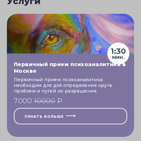
Услуги
1:30
Первичный прием психоаналитика в
Москве
Первичный прием психоаналитика
необходим для для определения круга
проблем и путей их разрешения.
7000
10000
₽
УЗНАТЬ БОЛЬШЕ