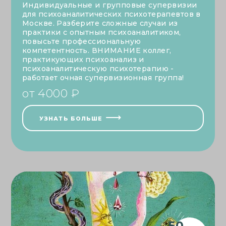
Индивидуальные и групповые супервизии
для психоаналитических психотерапевтов в
Москве. Разберите сложные случаи из
практики с опытным психоаналитиком,
повысьте профессиональную
компетентность. ВНИМАНИЕ коллег,
практикующих психоанализ и
психоаналитическую психотерапию -
работает очная супервизионная группа!
от 4000 ₽
УЗНАТЬ БОЛЬШЕ
50