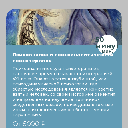
50
минут
Психоанализ и психоаналитическая
психотерапия
Психоаналитическую психотерапию в
настоящее время называют психотерапией
XXI века. Она относится к глубинной, или
психодинамической психологии, где
областью исследования является конкретно
взятый человек, со своей историей развития
и направлена на изучение причинно-
следственных связей, приведших к тем или
иным психологическим особенностям или
нарушениям.
От 5000 ₽