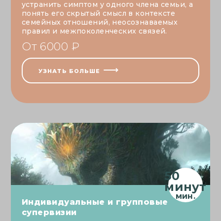
устранить симптом у одного члена семьи, а
понять его скрытый смысл в контексте
семейных отношений, неосознаваемых
правил и межпоколенческих связей.
От 6000 ₽
УЗНАТЬ БОЛЬШЕ
50
минут
Индивидуальные и групповые
супервизии