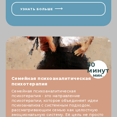
УЗНАТЬ БОЛЬШЕ
50
минут
Семейная психоаналитическая
психотерапия
Семейная психоаналитическая
психотерапия - это направление
психотерапии, которое объединяет идеи
психоанализа с системным подходом,
рассматривающим семью как целостную
эмоциональную систему. Её цель не просто