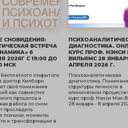
Е СНОВИДЕНИЯ:
ПСИХОАНАЛИТИЧЕ
ИЧЕСКАЯ ВСТРЕЧА
ДИАГНОСТИКА. ОН
ИНАМИКА» 6
КУРС ПРОФ. НЭНСИ
Я 2026Г С 19:00 ДО
ВИЛЬЯМС 28 ЯНВАРЯ
О МСК
АПРЕЛЯ 2026 Г.
 бесплатного открытого
Психоаналитическая
а доктор Килборн
диагностика. Пониман
ит своё понимание
структуры личности в
ий как совместно
клиническом процессе
мого процесса и
курс проф. Нэнси Мак-
 как работа со сном
28 января - 8 апреля 202
т проследить
 психики, моменты
ти и трансформации в