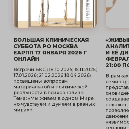
БОЛЬШАЯ КЛИНИЧЕСКАЯ
«ЖИВЫ
СУББОТА РО МОСКВА
АНАЛИТ
ЕАРПП 17 ЯНВАРЯ 2026 Г
И ЕЁ Д
ОНЛАЙН
ФЕВРАЛ
21:00 П
Встречи БКС (18.10.2025; 15.11.2025;
17.01.2026; 21.02.2026;18.04.2026)
В рамках
посвящены вопросам
семинар
материальной и психической
представ
реальности в психоанализе.
сновиден
Тема: «Мы живем в одном Мире,
создавае
но чувствуем и думаем в разных
покажет,
мирах.»
позволяе
движения
уязвимос
терапии.