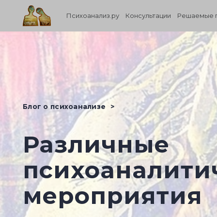
Психоанализ.ру
Консультации
Решаемые 
Блог о психоанализе
Различные
психоаналити
мероприятия