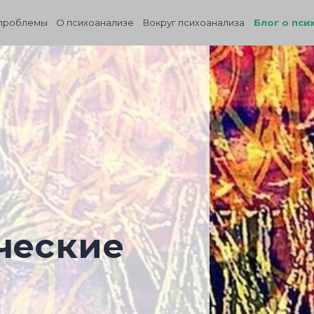
проблемы
О психоанализе
Вокруг психоанализа
Блог о пси
ческие