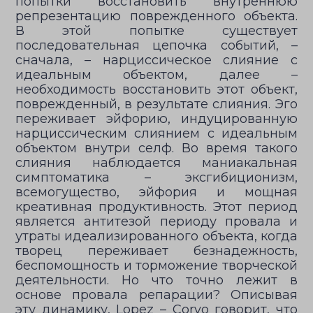
попытки восстановить внутреннюю
репрезентацию поврежденного объекта.
В этой попытке существует
последовательная цепочка событий, –
сначала, – нарциссическое слияние с
идеальным объектом, далее –
необходимость восстановить этот объект,
поврежденный, в результате слияния. Эго
переживает эйфорию, индуцированную
нарциссическим слиянием с идеальным
объектом внутри селф. Во время такого
слияния наблюдается маниакальная
симптоматика – эксгибиционизм,
всемогущество, эйфория и мощная
креативная продуктивность. Этот период
является антитезой периоду провала и
утраты идеализированного объекта, когда
творец переживает безнадежность,
беспомощность и торможение творческой
деятельности. Но что точно лежит в
основе провала репарации? Описывая
эту динамику, Lopez – Corvo говорит, что