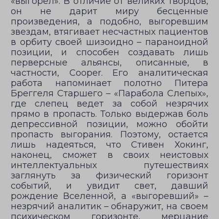
«выгорел». В отличие от великих творцов,
он не дарит миру бесценные
произведения, а подобно, выгоревшим
звездам, втягивает несчастных пациентов
в орбиту своей шизоидно – параноидной
позиции, и способен создавать лишь
перверсные альянсы, описанные, в
частности, Cooper. Его аналитическая
работа напоминает полотно Питера
Бреггеля Старшего – «Парабола Слепых»,
где слепец ведет за собой незрячих
прямо в пропасть. Только выдержав боль
депрессивной позиции, можно обойти
пропасть выгорания. Поэтому, остается
лишь надеяться, что Стивен Хокинг,
наконец, сможет в своих неистовых
интеллектуальных путешествиях
заглянуть за физический горизонт
событий, и увидит свет, давший
рождение Вселенной, а «выгоревший» –
незрячий аналитик – обнаружит, на своем
психическом горизонте, мерцание