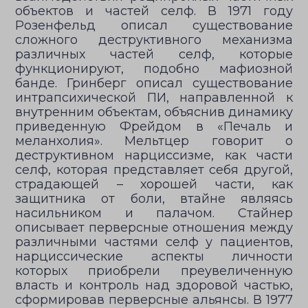
объектов и частей селф. В 1971 году
Розенфельд описал существование
сложного деструктивного механизма
различных частей селф, которые
функционируют, подобно мафиозной
банде. Гринберг описал существование
интрапсихической ПИ, направленной к
внутренним объектам, объяснив динамику
приведенную Фрейдом в «Печаль и
меланхолия». Мельтцер говорит о
деструктивном нарциссизме, как части
селф, которая представляет себя другой,
страдающей – хорошей части, как
защитника от боли, втайне являясь
насильником и палачом. Стайнер
описывает перверсные отношения между
различными частями селф у пациентов,
нарциссические аспекты личности
которых приобрели преувеличенную
власть и контроль над здоровой частью,
сформировав перверсные альянсы. В 1977