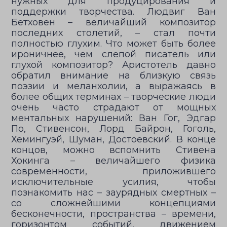
нужных для продуцирования и
поддержки творчества. Людвиг Ван
Бетховен – величайший композитор
последних столетий, – стал почти
полностью глухим. Что может быть более
ироничнее, чем слепой писатель или
глухой композитор? Аристотель давно
обратил внимание на близкую связь
поэзии и меланхолии, а выражаясь в
более общих терминах – творческие люди
очень часто страдают от мощных
ментальных нарушений: Ван Гог, Эдгар
По, Стивенсон, Лорд Байрон, Гоголь,
Хемингуэй, Шуман, Достоевский. В конце
концов, можно вспомнить Стивена
Хокинга – величайшего физика
современности, приложившего
исключительные усилия, чтобы
познакомить нас – заурядных смертных –
со сложнейшими концепциями
бесконечности, пространства – времени,
горизонтом событий, движением