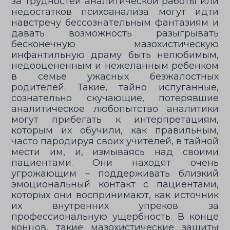
за трудностей аналитической работы или
недостатков психоанализа могут идти
навстречу бессознательным фантазиям и
давать возможность разыгрывать
бесконечную мазохистическую
инфантильную драму быть нелюбимым,
недооцененным и нежеланным ребенком
в семье ужасных безжалостных
родителей. Такие, тайно испуганные,
сознательно скучающие, потерявшие
аналитическое любопытство аналитики
могут прибегать к интерпретациям,
которым их обучили, как правильным,
часто пародируя своих учителей, в тайной
мести им, и, измываясь над своими
пациентами. Они находят очень
угрожающим – поддерживать близкий
эмоциональный контакт с пациентами,
которых они воспринимают, как источник
их внутренних упреков за
профессиональную ущербность. В конце
концов, такие мазохистические защиты