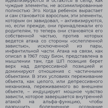
идеализируются и остаются в селф, как
чуждые элементы, не ассимилированные
полностью Эго. Когда ребенок вырастает
и сам становится взрослым, эти элементы,
которым он завидовал, – активизируются,
но, если прежде, они принадлежали его
родителям, то теперь они становятся его
собственной частью, против которых
ведется атака со стороны «ослепленной
завистью», исключенной из пары,
инфантильной части. Атака на связи, как
описал в 1967 году Бион, представлена в
мышлении там, где ШП позиция берет
верх над депрессивной позицией и
доминируют отношения с частичными
объектами. В этих условиях переживание
объекта, как целого, или депрессивного
механизма, переживаемого во внешнем
объекте, – индуцирует мощное чувство
зависти, которое завершается внутренней
атакой на альфа-функцию, чтобы
разрушить болезненное осознание