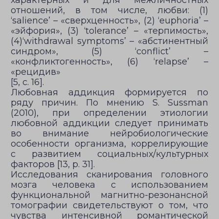
характерных и для межличностных
отношений, в том числе, любви: (1)
‘salience’ – «сверхценность», (2) ‘euphoria’ –
«эйфория», (3) ‘tolerance’ – «терпимость»,
(4)‘withdrawal symptoms’ – «абстинентный
синдром», (5) ‘conflict’ –
«конфликтогенность», (6) ‘relapse’ –
«рецидив»
[5, с. 16].
Любовная аддикция формируется по
ряду причин. По мнению S. Sussman
(2010), при определении этиологии
любовной аддикции следует принимать
во внимание нейробиологические
особенности организма, коррелирующие
с развитием социальных/культурных
факторов [13, p. 31].
Исследования сканирования головного
мозга человека с использованием
функциональной магнитно-резонансной
томографии свидетельствуют о том, что
чувства интенсивной романтической