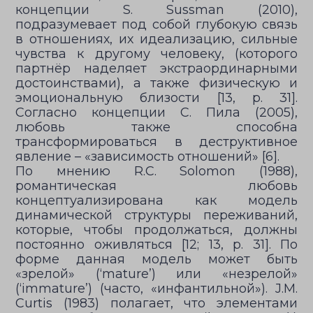
концепции S. Sussman (2010),
подразумевает под собой глубокую связь
в отношениях, их идеализацию, сильные
чувства к другому человеку, (которого
партнёр наделяет экстраординарными
достоинствами), а также физическую и
эмоциональную близости [13, p. 31].
Согласно концепции С. Пила (2005),
любовь также способна
трансформироваться в деструктивное
явление – «зависимость отношений» [6].
По мнению R.C. Solomon (1988),
романтическая любовь
концептуализирована как модель
динамической структуры переживаний,
которые, чтобы продолжаться, должны
постоянно оживляться [12; 13, p. 31]. По
форме данная модель может быть
«зрелой» (‘mature’) или «незрелой»
(‘immature’) (часто, «инфантильной»). J.M.
Curtis (1983) полагает, что элементами