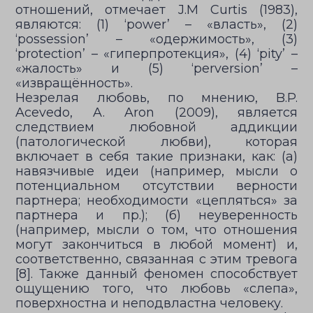
отношений, отмечает J.M Curtis (1983),
являются: (1) ‘power’ – «власть», (2)
‘possession’ – «одержимость», (3)
‘protection’ – «гиперпротекция», (4) ‘pity’ –
«жалость» и (5) ‘perversion’ –
«извращённость».
Незрелая любовь, по мнению, B.P.
Acevedo, A. Aron (2009), является
следствием любовной аддикции
(патологической любви), которая
включает в себя такие признаки, как: (а)
навязчивые идеи (например, мысли о
потенциальном отсутствии верности
партнера; необходимости «цепляться» за
партнера и пр.); (б) неуверенность
(например, мысли о том, что отношения
могут закончиться в любой момент) и,
соответственно, связанная с этим тревога
[8]. Также данный феномен способствует
ощущению того, что любовь «слепа»,
поверхностна и неподвластна человеку.