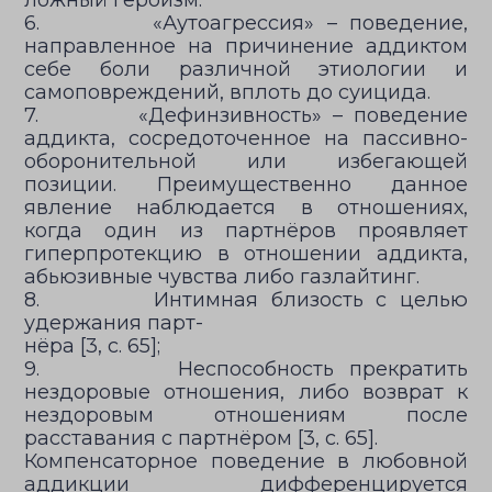
ложный героизм.
6. «Аутоагрессия» – поведение,
направленное на причинение аддиктом
себе боли различной этиологии и
самоповреждений, вплоть до суицида.
7. «Дефинзивность» – поведение
аддикта, сосредоточенное на пассивно-
оборонительной или избегающей
позиции. Преимущественно данное
явление наблюдается в отношениях,
когда один из партнёров проявляет
гиперпротекцию в отношении аддикта,
абьюзивные чувства либо газлайтинг.
8. Интимная близость с целью
удержания парт-
нёра [3, с. 65];
9. Неспособность прекратить
нездоровые отношения, либо возврат к
нездоровым отношениям после
расставания с партнёром [3, с. 65].
Компенсаторное поведение в любовной
аддикции дифференцируется