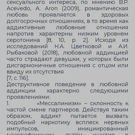
сексуального интереса, по мнению B.P.
Acevedo, A. Aron (2009), романтическая
любовь проявляется в здоровых
долгосрочных отношениях, в то время как
аддиктивные любовные отношения
напротив характерны низким уровнем
серотонина [8, 10, р. 2]. Исходя из
исследований Н.А. Цветковой и А.И.
Рыбаковой (2018), любовной аддикцией
часто страдают девушки, у которых были
дисгармоничные отношения с отцом или
ввиду их отсутствия
[7, с. 116].
Деструктивное поведение в любовной
аддикции характерно следующими
проявлениями:
1. «Мессалинизм» – склонность к
частой смене партнеров. Действуя таким
образом, аддикт пытается вызвать
подобный наркотику всплеск нервных
импульсов, инициированный