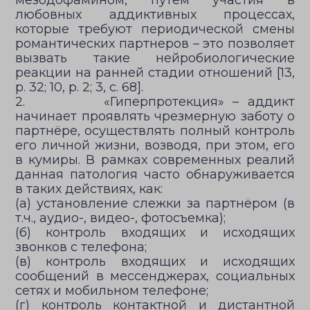
мезодофамином, путём участия в
любовных аддиктивных процессах,
которые требуют периодической смены
романтических партнеров – это позволяет
вызвать такие нейробиологические
реакции на ранней стадии отношений [13,
p. 32; 10, p. 2; 3, с. 68].
2. «Гиперпротекция» – аддикт
начинает проявлять чрезмерную заботу о
партнёре, осуществлять полный контроль
его личной жизни, возводя, при этом, его
в кумиры. В рамках современных реалий
данная патология часто обнаруживается
в таких действиях, как:
(а) установление слежки за партнёром (в
т.ч., аудио-, видео-, фотосъемка);
(б) контроль входящих и исходящих
звонков с телефона;
(в) контроль входящих и исходящих
сообщений в мессенджерах, социальных
сетях и мобильном телефоне;
(г) контроль контактной и дистантной