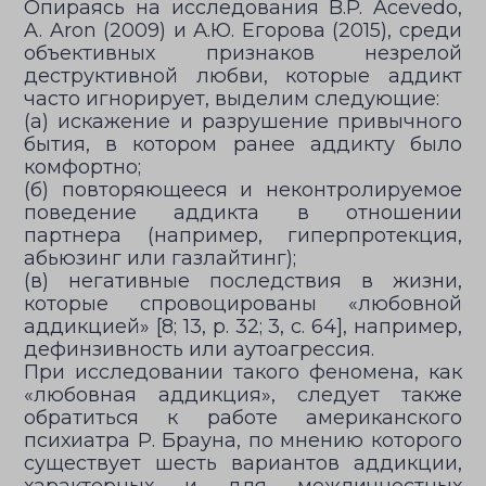
Опираясь на исследования B.P. Acevedo,
A. Aron (2009) и А.Ю. Егорова (2015), среди
объективных признаков незрелой
деструктивной любви, которые аддикт
часто игнорирует, выделим следующие:
(а) искажение и разрушение привычного
бытия, в котором ранее аддикту было
комфортно;
(б) повторяющееся и неконтролируемое
поведение аддикта в отношении
партнера (например, гиперпротекция,
абьюзинг или газлайтинг);
(в) негативные последствия в жизни,
которые спровоцированы «любовной
аддикцией» [8; 13, p. 32; 3, с. 64], например,
дефинзивность или аутоагрессия.
При исследовании такого феномена, как
«любовная аддикция», следует также
обратиться к работе американского
психиатра Р. Брауна, по мнению которого
существует шесть вариантов аддикции,