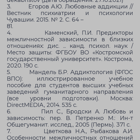
dekabristov (дата обращения: 27.10.2021)
3. Егоров А.Ю. Любовные аддикции //
Вестник психиатрии и психологии
Чувашии. 2015. № 2. С. 64 –
81.
4. Каменский, П.И. Предикторы
межличностной зависимости в близких
отношениях: дис. ... канд. психол. наук /
Место защиты: ФГБОУ ВО «Костромской
государственный университет». Кострома,
2020. 190 с.
5. Мандель Б.Р. Аддиктология (ФГОС
ВПО): иллюстрированное учебное
пособие для студентов высших учебных
заведений гуманитарного направления
(все уровни подготовки). Москва:
DirectMEDIA, 2014. 535 c.
6. Пил С., Бродски А. Любовь и
зависимость: пер. В. Петренко М.: Ин-т
Общегуманит. исслед., 2005 (Пермь). 371 с.
7. Цветкова Н.А., Рыбакова А.И.
Особенности межличностных отношений