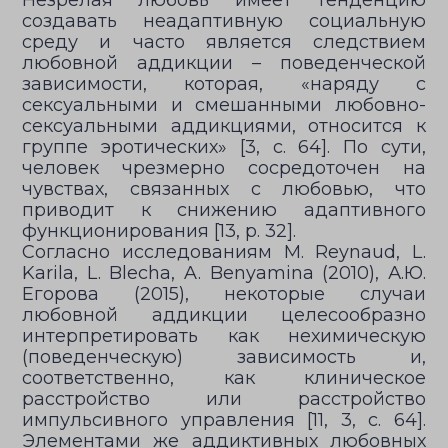
Незрелая любовь имеет тенденцию
создавать неадаптивную социальную
среду и часто является следствием
любовной аддикции – поведенческой
зависимости, которая, «наряду с
сексуальными и смешанными любовно-
сексуальными аддикциями, относится к
группе эротических» [3, с. 64]. По сути,
человек чрезмерно сосредоточен на
чувствах, связанных с любовью, что
приводит к снижению адаптивного
функционирования [13, p. 32].
Согласно исследованиям M. Reynaud, L.
Karila, L. Blecha, A. Benyamina (2010), А.Ю.
Егорова (2015), некоторые случаи
любовной аддикции целесообразно
интерпретировать как нехимическую
(поведенческую) зависимость и,
соответственно, как клиническое
расстройство или расстройство
импульсивного управления [11, 3, с. 64].
Элементами же аддиктивных любовных