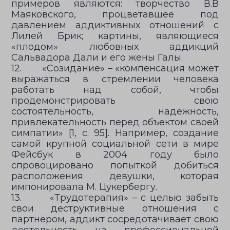
примеров являются: творчество В.В
Маяковского, процветавшее под
давлением аддиктивных отношений с
Лилей Брик; картины, являющиеся
«плодом» любовных аддикций
Сальвадора Дали и его жены Галы.
12. «Созидание» – «компенсация может
выражаться в стремлении человека
работать над собой, чтобы
продемонстрировать свою
состоятельность, надежность,
привлекательность перед объектом своей
симпатии» [1, с. 95]. Например, создание
самой крупной социальной сети в мире
Фейсбук в 2004 году было
спровоцировано попыткой добиться
расположения девушки, которая
импонировала М. Цукербергу.
13. «Трудотерапия» – с целью забыть
свои деструктивные отношения с
партнёром, аддикт сосредотачивает свою