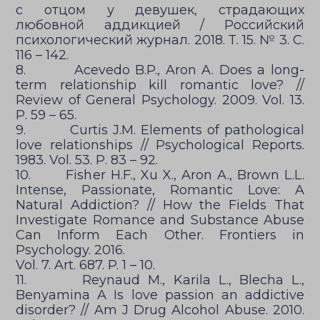
с отцом у девушек, страдающих
любовной аддикцией / Российский
психологический журнал. 2018. Т. 15. № 3. С.
116 – 142.
8. Acevedo B.P., Aron A. Does a long-
term relationship kill romantic love? //
Review of General Psychology. 2009. Vol. 13.
Р. 59 – 65.
9. Curtis J.M. Elements of pathological
love relationships // Psychological Reports.
1983. Vol. 53. Р. 83 – 92.
10. Fisher H.F., Xu X., Aron A., Brown L.L.
Intense, Passionate, Romantic Love: A
Natural Addiction? // How the Fields That
Investigate Romance and Substance Abuse
Can Inform Each Other. Frontiers in
Psychology. 2016.
Vol. 7. Art. 687. P. 1 – 10.
11. Reynaud M., Karila L., Blecha L.,
Benyamina A Is love passion an addictive
disorder? // Am J Drug Alcohol Abuse. 2010.