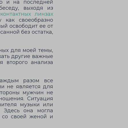
ор и на последней
беседу, выходя из
в
контактных линзах
у как своеобразно
ый освободит ее от
санной без остатка,
ных для моей темы,
кать другие важные
мя второго анализа
каждым разом все
ми не является для
 стороны мужчин не
ношения. Ситуация
чителя музыки или
. Здесь она могла
 со своей женой и