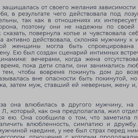
а защищалась от своего желания зависимости 
ебя, в результате чего действовала под лоз
льны, так как в отношениях их интересует
орона, поэтому они не надежны по своей
к сказать, повернула копье и чувствовала се
на активно действовала, склоняя мужчину к 
ой женщины могла быть спроецирована 
ну. Ею был создан сценарий интимных встре
динамике: вечерами, когда жена отсутствов
о время, пока дети спали, они занимались лю
 тем, чтобы вовремя покинуть дом до во
казывалась вне опасности быть покинутой, н
а, затем муж, ставший ей неверным, жену и, 
за она влюбилась в другого мужчину, на 
Л., который, как она предполагала, жил отде
ся ею. Она сообщила о том, что заметила п
зличить влюбленность, симпатию и дружбу
мужчиной наедине, у нее был страх перед ним.
фессором, отношения с которым продолжалис