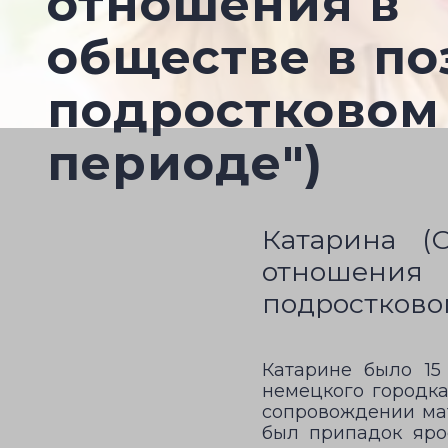
отношения в
обществе в п
подростковом
периоде")
Катарина (
отношения
подростковом
Катарине было 15
немецкого городка
сопровождении мат
был припадок ярос