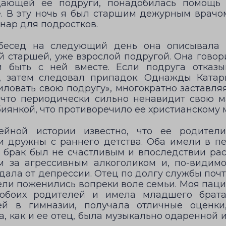
дающей ее подруги, понадобилась помощь 
е. В эту ночь я был старшим дежурным врачо
нар для подростков.
бесед на следующий день она описывала 
й старшей, уже взрослой подругой. Она говори
быть с ней вместе. Если подруга отказы
, затем следовал припадок. Однажды Катар
ловать свою подругу», многократно заставляя
 что периодически сильно ненавидит свою м
биянкой, что противоречило ее христианскому
ейной истории известно, что ее родител
и дружны с раннего детства. Оба имели в п
х брак был не счастливым и впоследствии рас
м за агрессивным алкоголиком и, по-видимо
дала от депрессии. Отец по долгу службы поч
тели поженились вопреки воле семьи. Моя пац
обоих родителей и имела младшего брата
й в гимназии, получала отличные оценки
, как и ее отец, была музыкально одаренной 