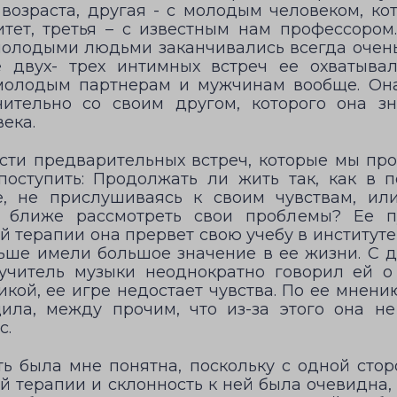
 возраста, другая - с молодым человеком, ко
тет, третья – с известным нам профессором
молодыми людьми заканчивались всегда очень
 двух- трех интимных встреч ее охватывал
молодым партнерам и мужчинам вообще. Он
ительно со своим другом, которого она зн
ека.
ти предварительных встреч, которые мы про
поступить: Продолжать ли жить так, как в 
, не прислушиваясь к своим чувствам, или
 ближе рассмотреть свои проблемы? Ее п
 терапии она прервет свою учебу в институте
ньше имели большое значение в ее жизни. С д
учитель музыки неоднократно говорил ей о
кой, ее игре недостает чувства. По ее мнени
ила, между прочим, что из-за этого она н
с.
ь была мне понятна, поскольку с одной сто
й терапии и склонность к ней была очевидна, 