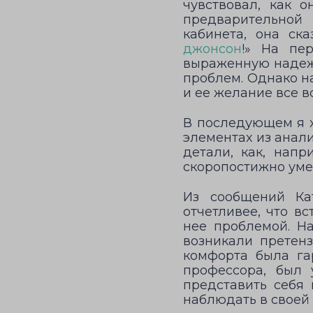
чувствовал, как 
предварительной 
кабинета, она ск
джонсон
!» На пе
выраженную надежд
проблем. Однако на
и ее желание все в
В последующем я х
элементах из анал
детали, как, напр
скоропостижно уме
Из сообщений Ка
отчетливее, что в
нее проблемой. На
возникали претен
комфорта была га
профессора, был 
представить себя
наблюдать в своей