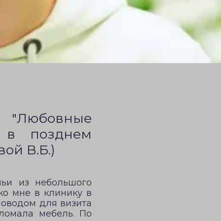
а "Любовные
 в позднем
ой В.Б.)
мьи из небольшого
ко мне в клинику в
поводом для визита
 ломала мебель. По