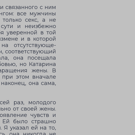
и связанного с ним
унгом: все мужчины
 только секс, а не
 сути и неизбежно
бя уверенной в той
измене и в которой
на отсутствующе-
ч, соответствующий
ала, она посещала
бовью, но Катарина
звращения жены. В
о при этом вначале
наконец, она сама,
сей раз, молодого
льно от своей жены.
оявление чувств и
. Ей было страшно
 Я указал ей на то,
ь, она никогда не