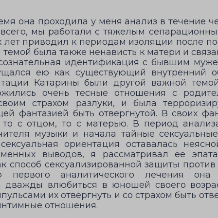
мя она проходила у меня анализ в течение че
всего, мы работали с тяжелым сепарационны
ех лет приводил к периодам изоляции после п
 темой была также ненависть к матери и связа
ссознательная идентификация с бывшим муже
ущался ею как существующий внутренний о
нтации Катарины были другой важной темой
ожились очень тесные отношения с родите
своим страхом разлуки, и была терроризи
ей фантазией быть отвергнутой. В своих фа
 то с отцом, то с матерью. В период анали
чителя музыки и начала тайные сексуальны
сексуальная ориентация оставалась неясно
менных выводов, я рассматривал ее эпат
ак способ сексуализированной защиты против г
о первого аналитического лечения она
а дважды влюбиться в юношей своего возра
мпульсами их отвергнуть и со страхом быть отве
 интимные отношения.