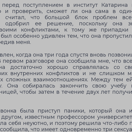
 перед поступлением в институт Катарина
ю и проверить, сможет ли она сама в оди
я считал, что большой блок проблем вс
я одобрил ее решение, поскольку она з
своими конфликтами, к тому же припадки 
е был особенно удивлен тем, что она пропуст
редив меня.
влен, когда она три года спустя вновь позвон
 В первом разговоре она сообщила мне, что в
на достаточно хорошо справлялась со св
воих внутренних конфликтов и не слишком 
их сложных взаимоотношениях. Между тем ей
у. Она собиралась закончить свою учебу 
ницей, чтобы затем в течение двух лет получ
вонка была приступ паники, который она 
е другом, известным профессором университе
ла себя неуютно, и поэтому решила что-либо 
сообщила, что имеет одновременно три сексуа