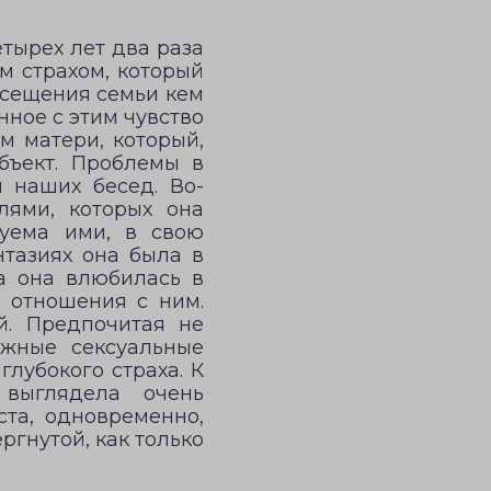
тырех лет два раза
м страхом, который
осещения семьи кем
нное с этим чувство
м матери, который,
бъект. Проблемы в
 наших бесед. Во-
лями, которых она
руема ими, в свою
нтазиях она была в
за она влюбилась в
е отношения с ним.
й. Предпочитая не
ажные сексуальные
лубокого страха. К
 выглядела очень
ста, одновременно,
ргнутой, как только