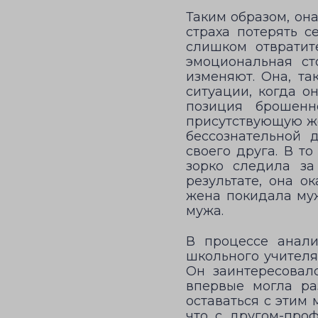
Таким образом, он
страха потерять с
слишком отвратите
эмоциональная ст
изменяют. Она, та
ситуации, когда о
позиция брошенн
присутствующую же
бессознательной 
своего друга. В т
зорко следила за
результате, она о
жена покидала муж
мужа.
В процессе анали
школьного учителя 
Он заинтересовал
впервые могла ра
оставаться с этим 
что с другом-про