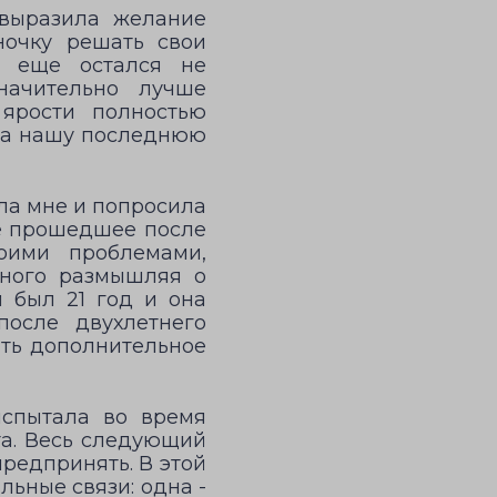
 выразила желание
ночку решать свои
е еще остался не
начительно лучше
ярости полностью
ила нашу последнюю
ила мне и попросила
се прошедшее после
оими проблемами,
много размышляя о
 был 21 год и она
после двухлетнего
ить дополнительное
испытала во время
та. Весь следующий
предпринять. В этой
льные связи: одна -