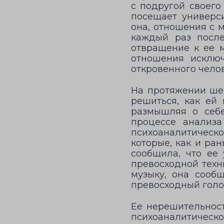
с подругой своего
посещает универси
она, отношения с 
каждый раз после
отвращение к ее 
отношения исключ
откровенного челов
На протяжении шес
решиться, как ей 
размышляя о себе
процессе анализа
психоаналитической
которые, как и ра
сообщила, что ее 
превосходной техни
музыку, она сообщ
превосходный голо
Ее нерешительност
психоаналитическо