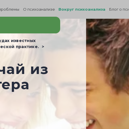
проблемы
О психоанализе
Вокруг психоанализа
Блог о пс
удах известных
еской практике.
чай из
тера