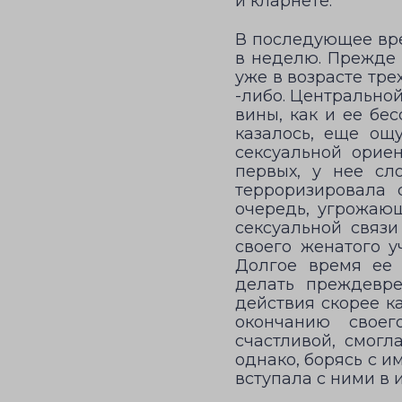
и кларнете.
В последующее вре
в неделю. Прежде 
уже в возрасте тр
-либо. Центральной
вины, как и ее бе
казалось, еще ощ
сексуальной орие
первых, у нее сл
терроризировала 
очередь, угрожающ
сексуальной связи
своего женатого у
Долгое время ее 
делать преждевре
действия скорее к
окончанию своег
счастливой, смогл
однако, борясь с и
вступала с ними в