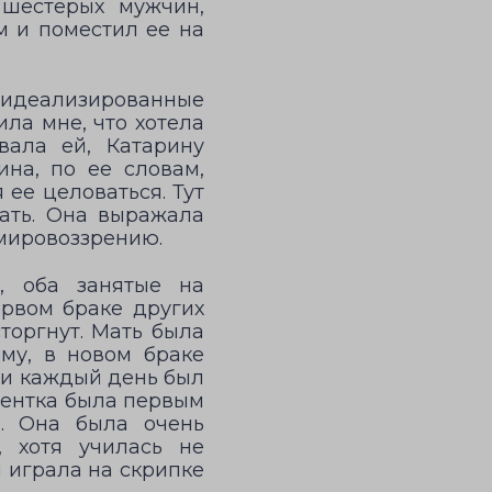
шестерых мужчин,
м и поместил ее на
идеализированные
ла мне, что хотела
вала ей, Катарину
ина, по ее словам,
 ее целоваться. Тут
ать. Она выражала
 мировоззрению.
и, оба занятые на
ервом браке других
торгнут. Мать была
му, в новом браке
ти каждый день был
иентка была первым
. Она была очень
, хотя училась не
и играла на скрипке