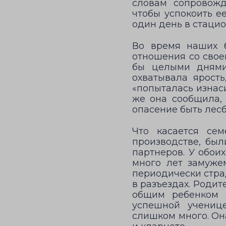
словам сопровож
чтобы успокоить е
один день в стацио
Во время наших 
отношения со свое
бы целыми днями 
охватывала ярость
«попыталась изнаси
же она сообщила,
опасение быть лес
Что касается сем
производстве, был
партнеров. У обои
много лет замуже
периодически стра
в разъездах. Роди
общим ребенком 
успешной ученице
слишком много. Она