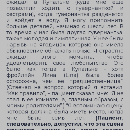
ожидал в Купальне (куда мне еще
позволяли ходить с гувернанткой и
сестрами), когда гувернантка разденется
и войдет в воду. Я могу припомнить
больше деталей, начиная с шести лет. В
то время у нас была другая гувернантка,
также молодая и симпатичная. У нее были
нарывы на ягодицах, которые она имела
обыкновение обнажать ночью. Я страстно
ожидал этого момента, чтобы
удовлетворить свое любопытство. Это
было как тогда в Купальне - хотя
фройляйн Лина (Lina) была более
осторожна, чем ее предшественница”.
(Отвечая на вопрос, который я вставил,
“Как правило”, - пациент сказал мне: “Я не
спал в ее комнате, а, главным образом, с
моими родителями”.) “Я вспоминаю сцену,
которая должна была иметь место, когда
мне было семь лет.
(Пациент,
следовательно, допустил, что эта сцена