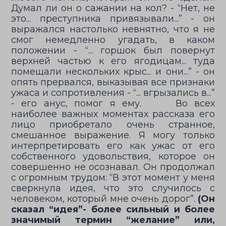
Думал ли он о сажании на кол? - “Нет, не
это... преступника привязывали...” - он
выражался настолько невнятно, что я не
смог немедленно угадать, в каком
положении - “... горшок был повернут
верхней частью к его ягодицам... туда
помещали нескольких крыс... и они...” - он
опять прервался, выказывая все признаки
ужаса и сопротивления - “... вгрызались в...”
- его анус, помог я ему. Во всех
наиболее важных моментах рассказа его
лицо приобретало очень странное,
смешанное выражение. Я могу только
интерпретировать его как ужас от его
собственного удовольствия, которое он
совершенно не осознавал. Он продолжал
с огромным трудом: “В этот момент у меня
сверкнула идея, что это случилось с
человеком, который мне очень дорог”.
(Он
сказал “идея”- более сильный и более
значимый термин “желание” или,