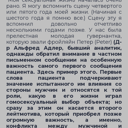
“Моя сексуальная жизнь началась очень
рано. Я могу вспомнить сцену четвертого
или пятого года моей жизни. (Начиная с
шестого года я помню все.) Сцену эту я
вспомнил довольно отчетливо
несколькими годами позже. У нас была
прелестная молодая гувернантка,
которую звали фройляйн Петер (Peter)
(Д-
р Альфред Адлер, бывший аналитик,
однажды обратил внимание в частном
письменном сообщении на особенную
важность самого первого сообщения
пациента. Здесь пример этого. Первые
слова пациента подчеркивают
значение испытанного им влияния со
стороны мужчин и относятся к той
роли, какую в его жизни играл
гомосексуальный выбор объекта; но
сразу за этим он касается второго
лейтмотива, который приобрел позже
огромную важность, а именно,
конфликта между мужчиной и