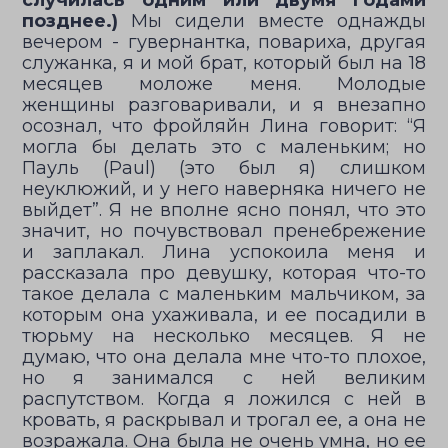
случилась одним или двумя годами
позднее.)
Мы сидели вместе однажды
вечером - гувернантка, повариха, другая
служанка, я и мой брат, который был на 18
месяцев моложе меня. Молодые
женщины разговаривали, и я внезапно
осознал, что фройляйн Лина говорит: “Я
могла бы делать это с маленьким; но
Пауль (Paul) (это был я) слишком
неуклюжий, и у него наверняка ничего не
выйдет”. Я не вполне ясно понял, что это
значит, но почувствовал пренебрежение
и заплакал. Лина успокоила меня и
рассказала про девушку, которая что-то
такое делала с маленьким мальчиком, за
которым она ухаживала, и ее посадили в
тюрьму на несколько месяцев. Я не
думаю, что она делала мне что-то плохое,
но я занимался с ней великим
распутством. Когда я ложился с ней в
кровать, я раскрывал и трогал ее, а она не
возражала. Она была не очень умна, но ее