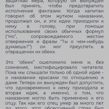
защитная мера, которую он вынужден
был принять, чтобы предотвратить
исполнение фантазии. Когда капитан
говорил об этом жутком наказании,
продолжал он, и эти идеи приходили к
нему в голову, при помощи
использования своих обычных формул
(“Но”, сопровождаемого жестом
отвержения и фразы “Ты о чем-нибудь
думаешь?”) он мог преуспеть в
отвращении их обеих.
Это “обеих” ошеломило меня и, без
сомнения, мистифицировало читателя.
Пока мы слышали только об одной идее -
о наказании крысами по отношению к
даме. Теперь он вынужден был допустить,
что одновременно к нему приходила и
вторая идея, а именно, о том, что
наказание могло быть применено к его
отцу. Так как его отец умер за много лет
до этого, этот обсессивный страх был