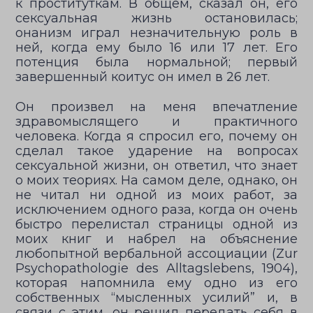
к проституткам. В общем, сказал он, его
сексуальная жизнь остановилась;
онанизм играл незначительную роль в
ней, когда ему было 16 или 17 лет. Его
потенция была нормальной; первый
завершенный коитус он имел в 26 лет.
Он произвел на меня впечатление
здравомыслящего и практичного
человека. Когда я спросил его, почему он
сделал такое ударение на вопросах
сексуальной жизни, он ответил, что знает
о моих теориях. На самом деле, однако, он
не читал ни одной из моих работ, за
исключением одного раза, когда он очень
быстро перелистал страницы одной из
моих книг и набрел на объяснение
любопытной вербальной ассоциации (Zur
Psychopathologie des Alltagslebens, 1904),
которая напомнила ему одно из его
собственных “мысленных усилий” и, в
связи с этим, он решил передать себя в