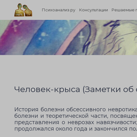
Психоанализ.ру
Консультации
Решаемые 
Человек-крыса (Заметки об о
История болезни обсессивного невротика
болезни и теоретической части, посвящ
представления о неврозах навязчивости
продолжался около года и закончился п