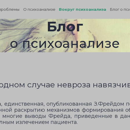
проблемы
О психоанализе
Вокруг психоанализа
Блог о пс
Блог
о психоанализе
дном случае невроза навязчивос
, единственная, опубликованная З.Фрейдом п
енной раскрытию механизмов формирования о
; многие выводы Фрейда, приведенные в данн
олным излечением пациента.