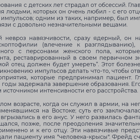
вания с детских лет страдал от обсессий. Гл
умя людьми, которых он очень любил - с его от
 импульсов; одним из таких, например, был им
связи с довольно незначительными вещами.
ый невроз навязчивости, сразу ядерный, он
скоптофилии (влечение к разглядыванию), 
нного с персонами женского пола, которы
та, реставрированный в своем первичном зна
ой отец должен будет умереть”. Этот болез
икновению импульсов делать что-то, чтобы от
приятия, которые предпринимал пациент. Гл
а годы задержала завершение образования. Ег
м источником интенсивности его расстройства.
лом возрасте, когда он служил в армии, на не
именявшимся на Востоке; суть его заключалас
вгрызались в его анус. У него развилась фант
щался, позже, после преодоления значительн
рименено и к его отцу. Эти навязчивые пред
али пациенту имя "человека-крысы". Фрейд сч