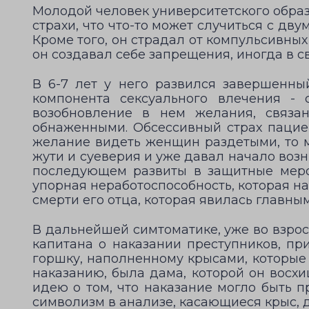
Молодой человек университетского образо
страхи, что что-то может случиться с дв
Кроме того, он страдал от компульсивных
он создавал себе запрещения, иногда в 
В 6-7 лет у него развился завершенн
компонента сексуального влечения - 
возобновление в нем желания, связа
обнаженными. Обсессивный страх пациен
желание видеть женщин раздетыми, то м
жути и cуеверия и уже давал начало возн
последующем развиты в защитные меро
упорная неработоспособность, которая н
смерти его отца, которая явилась главны
В дальнейшей симтоматике, уже во взрос
капитана о наказании преступников, пр
горшку, наполненному крысами, которые 
наказанию, была дама, которой он восхи
идею о том, что наказание могло быть п
символизм в анализе, касающиеся крыс, д