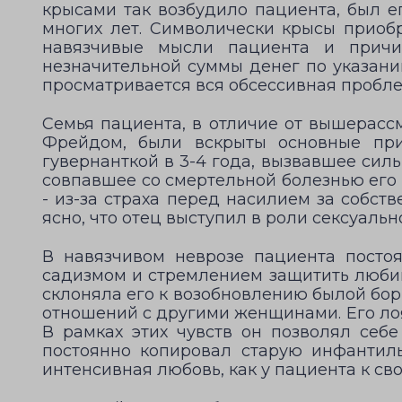
крысами так возбудило пациента, был е
многих лет. Символически крысы приоб
навязчивые мысли пациента и причи
незначительной суммы денег по указани
просматривается вся обсессивная пробле
Семья пациента, в отличие от вышерассм
Фрейдом, были вскрыты основные при
гувернанткой в 3-4 года, вызвавшее сил
совпавшее со смертельной болезнью его с
- из-за страха перед насилием за собст
ясно, что отец выступил в роли сексуаль
В навязчивом неврозе пациента посто
садизмом и стремлением защитить любим
склоняла его к возобновлению былой бор
отношений с другими женщинами. Его лоя
В рамках этих чувств он позволял себе
постоянно копировал старую инфантиль
интенсивная любовь, как у пациента к св