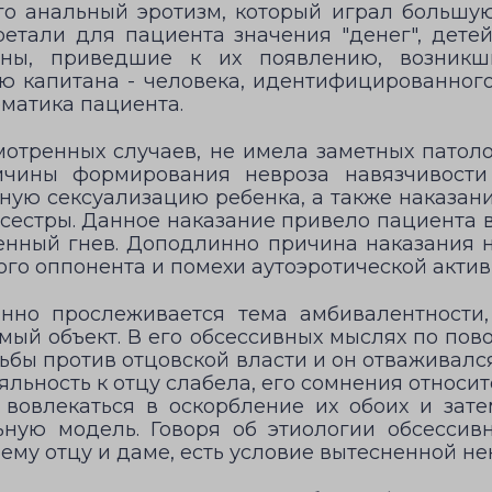
го анальный эротизм, который играл большую
ретали для пациента значения "денег", дет
ны, приведшие к их появлению, возникш
ю капитана - человека, идентифицированного
матика пациента.
отренных случаев, не имела заметных патоло
чины формирования невроза навязчивости 
ьную сексуализацию ребенка, а также наказани
естры. Данное наказание привело пациента в 
венный гнев. Доподлинно причина наказания н
ного оппонента и помехи аутоэротической актив
янно прослеживается тема амбивалентности
ый объект. В его обсессивных мыслях по пов
ьбы против отцовской власти и он отваживал
льность к отцу слабела, его сомнения относит
 вовлекаться в оскорбление их обоих и затем
ную модель. Говоря об этиологии обсессивн
оему отцу и даме, есть условие вытесненной не