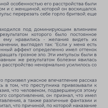
авной особенностью его расстройства были
цом и с женщиной, которой он восхищался.
пульс перерезать себе горло бритвой; еще
 находился под доминирующим влиянием
результатом которого было постоянное
е ему нравились - желания видеть их
чении, выглядел так: “Если у меня есть
ненный аффект определенно имел оттенок
вращать грозное зло. Эти импульсы были в
авным же результатом болезни явилась
о расстройство ненормально усилилось со
го произвел ужасное впечатление рассказ
ь в том, что преступника привязывали к
азия, что человеком, подвершемуся этому
ого сопротивления, он признал, что имел
ставления, а также различные фантазии и
итал, что причиной, по которой наказание