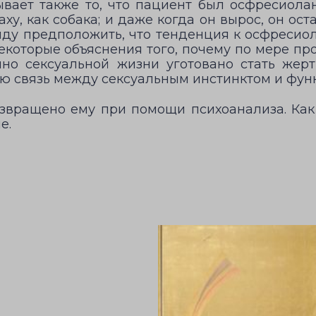
вает также то, что пациент был осфресиолан
ху, как собака; и даже когда он вырос, он ос
ду предположить, что тенденция к осфресиола
 некоторые объяснения того, почему по мере
нно сексуальной жизни уготовано стать жер
ю связь между сексуальным инстинктом и фун
озвращено ему при помощи психоанализа. Ка
е.