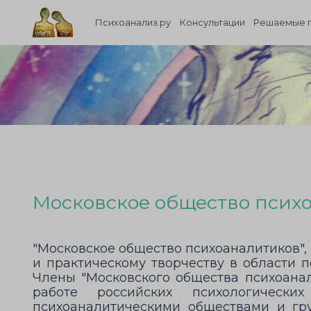
Психоанализ.ру
Консультации
Решаемые 
Московское общество псих
"Московское общество психоаналитиков",
и практическому творчеству в области 
Члены "Московского общества психоанал
работе российских психологическ
психоаналитическими обществами и гр