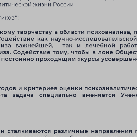
литической жизни России.
иков" :
кому творчеству в области психоанализа,
Содействие как научно-исследовательско
нализа важнейшей, так и лечебной рабо
иза. Содействие тому, чтобы в лоне Обще
ак постоянно проходящим «курсы усовершен
тодов и критериев оценки психоаналитиче
 эта задача специально вменяется Уче
я и сталкиваются различные направления