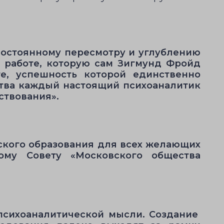
 постоянному пересмотру и углублению
й работе, которую сам Зигмунд Фройд
те, успешность которой единственно
ства каждый настоящий психоаналитик
ствования».
ского образования для всех желающих
ному Совету «Московского общества
 психоаналитической мысли. Создание