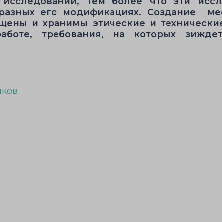
 исследований, тем более что эти исс
 разных его модификациях. Создание ме
щены и хранимы этические и технически
работе, требования, на которых зижде
иков