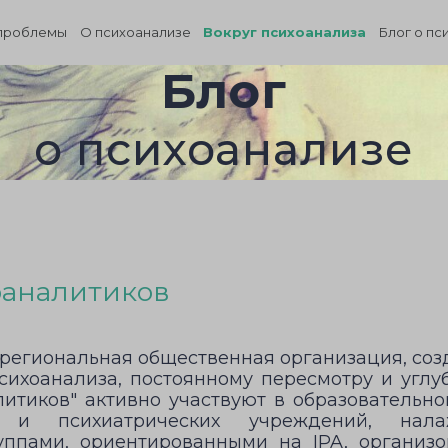
проблемы
О психоанализе
Вокруг психоанализа
Блог о пс
Блог
о психоанализе
оаналитиков
 региональная общественная организация, созд
психоанализа, постоянному пересмотру и углу
итиков" активно участвуют в образовательно
их и психиатрических учреждений, нал
уппами, ориентированными на IPA, организо