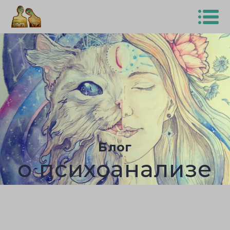
Блог
о психоанализе