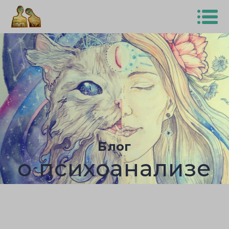
Блог
о психоанализе