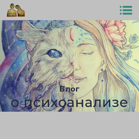
Блог
о психоанализе