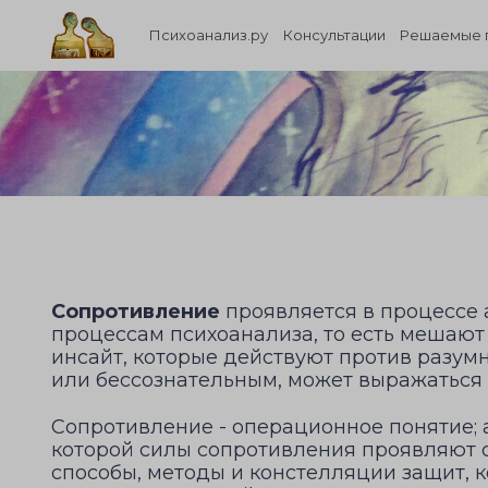
Психоанализ.ру
Консультации
Решаемые 
Сопротивление
проявляется в процессе 
процессам психоанализа, то есть мешают
инсайт, которые действуют против разум
или бессознательным, может выражаться в
Сопротивление - операционное понятие; а
которой силы сопротивления проявляют с
способы, методы и констелляции защит, к