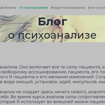
проблемы
О психоанализе
Вокруг психоанализа
Блог о пс
Блог
о психоанализе
анализа. Оно включает все те силы пациента,
 свободному ассоциированию пациента, его по
ного Я пациента и его желания изменений. Со
 виде эмоций, установок, идей, импульсов, мы
нализ не создает здесь ничего нового, аналит
ебя. Во время курса анализа силы сопротивле
оторые Я использует во внешней жизни пациент