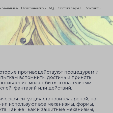
ихоанализе
Психоанализ - FAQ
Фотогалерея
Контакты
 которые противодействуют процедурам и
пыткам вспомнить, достичь и принять
противление может быть сознательным
слей, фантазий или действий.
ическая ситуация становится ареной, на
ния используют все механизмы, формы,
а. Так же , как и защитные механизмы,