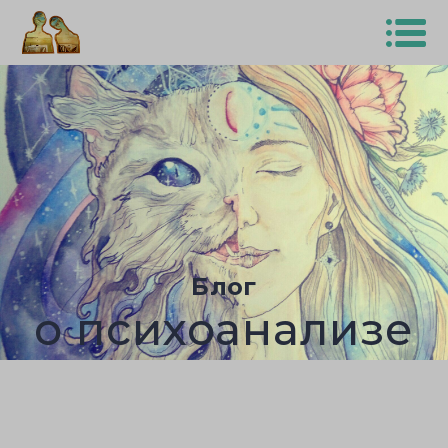
Блог
о психоанализе