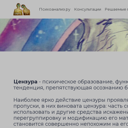
Психоанализ.ру
Консультации
Решаемые 
Цензура
- психическое образование, фу
тенденция, препятствующая осознанию б
Наиболее ярко действие цензуры проявляе
пропуски, в них виновата цензура: часть
использовать и другие средства искажен
перегруппировку и модификацию его мат
становится совершенно непохожим на его