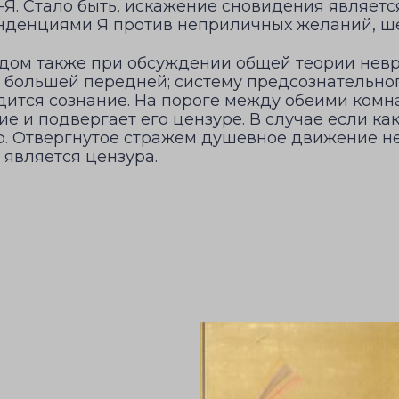
Я. Стало быть, искажение сновидения является
нденциями Я против неприличных желаний, ше
дом также при обсуждении общей теории невро
с большей передней; систему предсознательног
одится сознание. На пороге между обеими комн
 и подвергает его цензуре. В случае если ка
ую. Отвергнутое стражем душевное движение не
 является цензура.