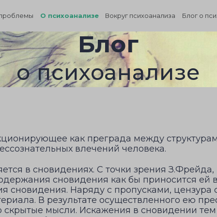
проблемы
О психоанализе
Вокруг психоанализа
Блог о пс
Блог
о психоанализе
нкционирующее как преграда между структура
ессознательных влечений человека.
тся в сновидениях. С точки зрения З.Фрейда, 
 содержания сновидения как бы приносится ей в
ия сновидения. Наряду с пропусками, цензура
ериала. В результате осуществленного ею пр
 скрытые мысли. Искажения в сновидении тем