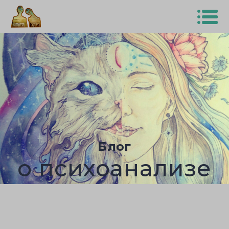
Блог
о психоанализе