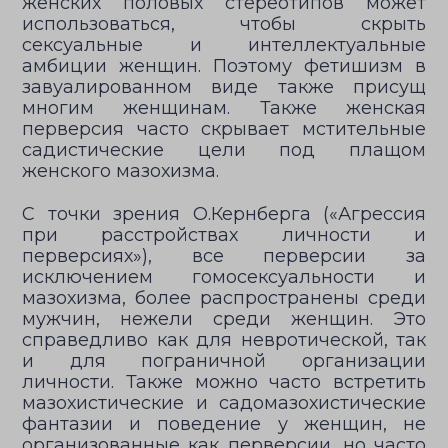
женских половых стереотипов может
использоваться, чтобы скрыть
сексуальные и интеллектуальные
амбиции женщин. Поэтому фетишизм в
завуалированном виде также присущ
многим женщинам. Также женская
перверсия часто скрывает мстительные
садистические цели под плащом
женского мазохизма.
С точки зрения О.Кернберга («Агрессия
при расстройствах личности и
перверсиях»), все перверсии за
исключением гомосексуальности и
мазохизма, более распространены среди
мужчин, нежели среди женщин. Это
справедливо как для невротической, так
и для пограничной организации
личности. Также можно часто встретить
мазохистические и садомазохистические
фантазии и поведение у женщин, не
организованные как перверсии, но часто