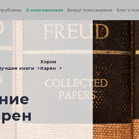
проблемы
О психоанализе
Вокруг психоанализа
Блог о пс
Хорни
 лучшие книги
Карен
ние
арен