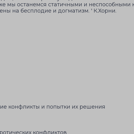
же мы останемся статичными и неспособными к
ны на бесплодие и догматизм. ' К.Хорни.
кие конфликты и попытки их решения
вротических конфликтов