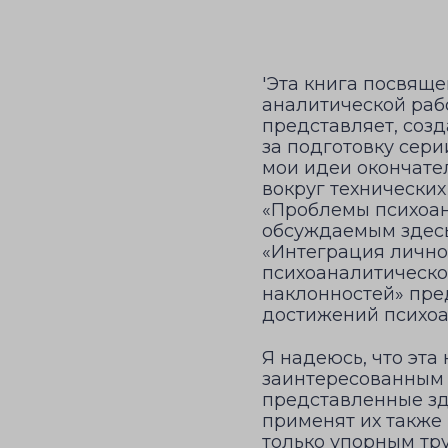
'Эта книга посвящ
аналитической рабо
представляет, созд
за подготовку сер
мои идеи окончате
вокруг технически
«Проблемы психоана
обсуждаемым здесь
«Интеграция лично
психоаналитическо
наклонностей» пр
достижений психоа
Я надеюсь, что эта
заинтересованным в
представленные зде
применят их также 
только упорным тр