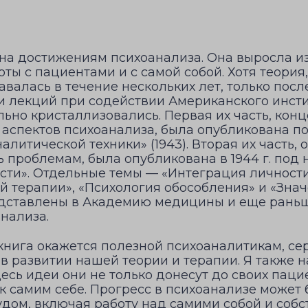
ена достижениям психоанализа. Она выросла и
ты с пациентами и с самой собой. Хотя теория
авалась в течение нескольких лет, только после
ии лекций при содействии Американского инсти
льно кристаллизовались. Первая их часть, ко
х аспектов психоанализа, была опубликована п
литической техники» (1943). Вторая их часть, 
 проблемам, была опубликована в 1944 г. под
сти». Отдельные темы — «Интеграция личности
й терапии», «Психология обособления» и «Зна
едставлены в Академию медицины и еще рань
нализа.
 книга окажется полезной психоаналитикам, се
 развитии нашей теории и терапии. Я также н
сь идеи они не только донесут до своих пацие
к самим себе. Прогресс в психоанализе может 
удом, включая работу над самими собой и соб