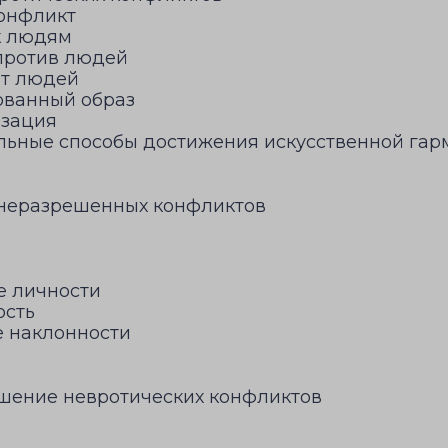
конфликт
к людям
против людей
от людей
ованный образ
изация
ельные способы достижения искусственной га
 неразрешенных конфликтов
е личности
ость
е наклонности
шение невротических конфликтов