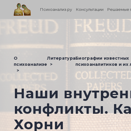
Психоанализ.ру
Консультации
Решаемые 
О
Литература
Биографии известных
психоанализе
психоаналитиков и их
Наши внутрен
конфликты. К
Хорни