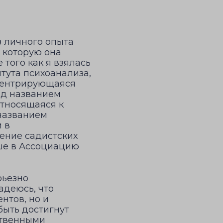
з личного опыта
, которую она
 того как я взялась
тута психоанализа,
нцентрирующаяся
од названием
относящаяся к
 названием
 в
чение садистских
ше в Ассоциацию
рьезно
адеюсь, что
нтов, но и
быть достигнут
ственными