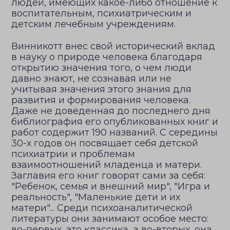
людей, имеющих какое-либо отношение к
воспитательным, психиатрическим и
детским лечебным учреждениям.
Винникотт внес свой исторический вклад
в науку о природе человека благодаря
открытию значения того, о чем люди
давно знают, не сознавая или не
учитывая значения этого знания для
развития и формирования человека.
Даже не доведенная до последнего дня
библиография его опубликованных книг и
работ содержит 190 названий. С середины
30-х годов он посвящает себя детской
психиатрии и проблемам
взаимоотношений младенца и матери.
Заглавия его книг говорят сами за себя:
"Ребенок, семья и внешний мир", "Игра и
реальность", "Маленькие дети и их
матери"... Среди психоаналитической
литературы они занимают особое место:
во-первых, это классика, а во-вторых, она