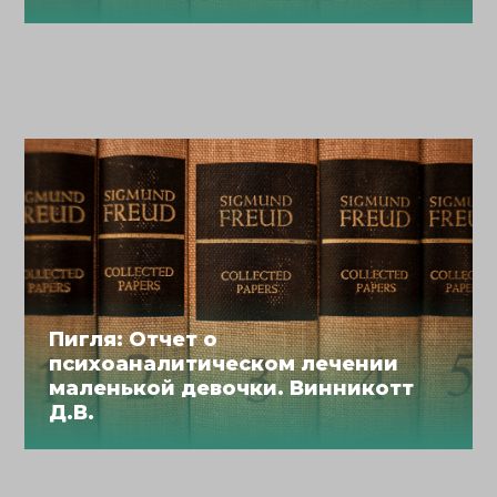
Пигля: Отчет о
психоаналитическом лечении
маленькой девочки. Винникотт
Д.В.