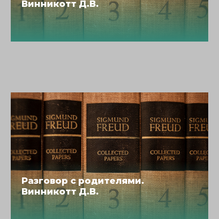
Винникотт Д.В.
Разговор с родителями.
Винникотт Д.В.