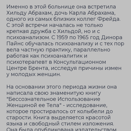
Именно в этой больнице она встретила
Хильду Абрахам, дочь Карла Абрахама,
одного из самых близких коллег Фрейда.
С этой встречи началась не только
крепкая дружба с Хильдой, но и с
психоанализом. С 1959 по 1965 год Динора
Пайнс обучалась психоанализу и с тех пор
вела частную практику, параллельно
работая как психоаналитик и
психотерапевт в Консультационном
Центре Брента, исследуя причины измен
у молодых женщин.
На основании этого периода жизни она
написала свою знаменитую книгу
"Бессознательное Использование
Женщиной ее Тела" - исследование,
которое простиралось от колыбели до
старости. Книга выделяется красотой
языка и свободный стилем изложения.
Она была опубликована издательством