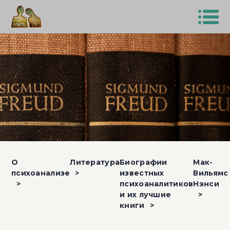
О
Литература
Биографии
Мак-
психоанализе
известных
Вильямс
психоаналитиков
Нэнси
и их лучшие
книги