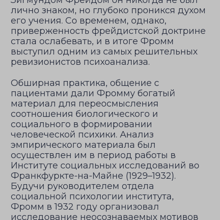
Зигмундом Фрейдом он никогда не был
лично знаком, но глубоко проникся духом
его учения. Со временем, однако,
приверженность фрейдистской доктрине
стала ослабевать, и в итоге Фромм
выступил одним из самых решительных
ревизионистов психоанализа.
Обширная практика, общение с
пациентами дали Фромму богатый
материал для переосмысления
соотношения биологического и
социального в формировании
человеческой психики. Анализ
эмпирического материала был
осуществлен им в период работы в
Институте социальных исследований во
Франкфуркте-на-Майне (1929–1932).
Будучи руководителем отдела
социальной психологии института,
Фромм в 1932 году организовал
исследование неосознаваемых мотивов