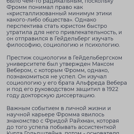
было чем-то радикальным, поскольку
Фромм понимал право как
«кристаллизованный минимум этики
какого-либо общества». Однако
перспектива стать юристом быстро
утратила для него привлекательность, и
он отправился в Гейдельберг изучать
философию, социологию и психологию.
Престиж социологии в Гейдельбергском
университете был утвержден Максом
Вебером, с которым Фромм, однако,
познакомиться не успел. Он изучал
социологию у его брата Альфреда Вебера
и под его руководством защитил в 1922
году докторскую диссертацию.
Важным событием в личной жизни и
научной карьере Фромма явилось
знакомство с Фридой Райхман, которая
до того успела побывать ассистенткой
Курта Гольдштейна, потом - основателя