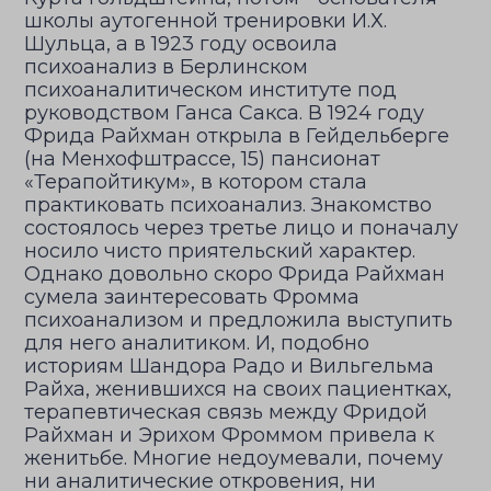
школы аутогенной тренировки И.Х.
Шульца, а в 1923 году освоила
психоанализ в Берлинском
психоаналитическом институте под
руководством Ганса Сакса. В 1924 году
Фрида Райхман открыла в Гейдельберге
(на Менхофштрассе, 15) пансионат
«Терапойтикум», в котором стала
практиковать психоанализ. Знакомство
состоялось через третье лицо и поначалу
носило чисто приятельский характер.
Однако довольно скоро Фрида Райхман
сумела заинтересовать Фромма
психоанализом и предложила выступить
для него аналитиком. И, подобно
историям Шандора Радо и Вильгельма
Райха, женившихся на своих пациентках,
терапевтическая связь между Фридой
Райхман и Эрихом Фроммом привела к
женитьбе. Многие недоумевали, почему
ни аналитические откровения, ни