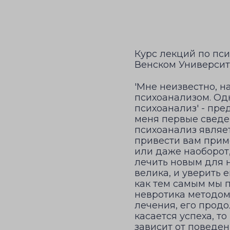
Курс лекций по пс
Венском Университет
'Мне неизвестно, н
психоанализом. Од
психоанализ' - пре
меня первые сведе
психоанализ являет
привести вам приме
или даже наоборот
лечить новым для н
велика, и уверить 
как тем самым мы 
невротика методом
лечения, его продо
касается успеха, т
зависит от поведен