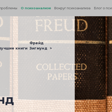
проблемы
О психоанализе
Вокруг психоанализа
Блог о пс
Фрейд
 лучшие книги
Зигмунд
нд