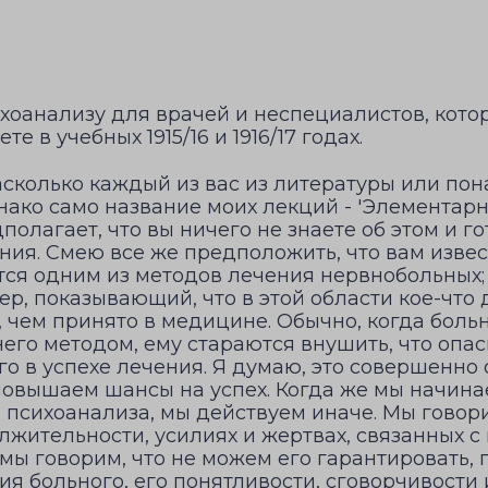
ихоанализу для врачей и неспециалистов, кото
е в учебных 1915/16 и 1916/17 годах.
асколько каждый из вас из литературы или по
нако само название моих лекций - 'Элементар
дполагает, что вы ничего не знаете об этом и г
ния. Смею все же предположить, что вам изве
ся одним из методов лечения нервнобольных; и
р, показывающий, что в этой области кое-что
, чем принято в медицине. Обычно, когда боль
его методом, ему стараются внушить, что опас
его в успехе лечения. Я думаю, это совершенно
повышаем шансы на успех. Когда же мы начина
 психоанализа, мы действуем иначе. Мы говори
лжительности, усилиях и жертвах, связанных с 
о мы говорим, что не можем его гарантировать, 
ия больного, его понятливости, сговорчивости