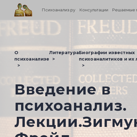
Психоанализ.ру
Консультации
Решаемые 
О
Литература
Биографии известных
психоанализе
психоаналитиков и их
Введение в
психоанализ.
Лекции.Зигму