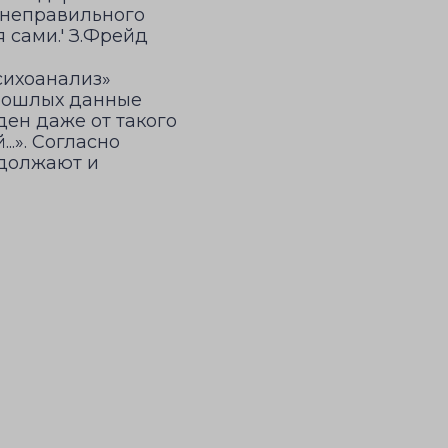
ы неправильного
 сами.' З.Фрейд
сихоанализ»
прошлых данные
ден даже от такого
..». Согласно
одолжают и