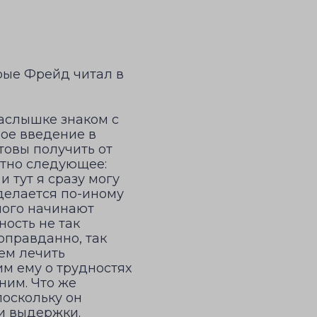
рые Фрейд читал в
наслышке знаком с
ное введение в
отовы получить от
стно следующее:
 тут я сразу могу
 делается по-иному
ного начинают
ность не так
 оправданно, так
ем лечить
м ему о трудностях
ним. Что же
поскольку он
 и выдержки.