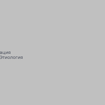
зация
 Этиология