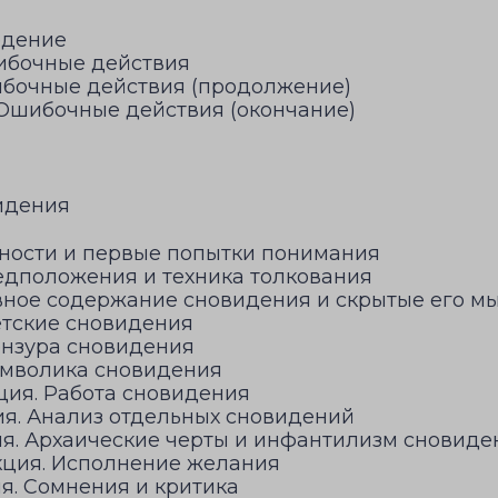
едение
ибочные действия
ибочные действия (продолжение)
 Ошибочные действия (окончание)
видения
дности и первые попытки понимания
едположения и техника толкования
вное содержание сновидения и скрытые его м
етские сновидения
ензура сновидения
имволика сновидения
ия. Работа сновидения
я. Анализ отдельных сновидений
я. Архаические черты и инфантилизм сновиде
кция. Исполнение желания
я. Сомнения и критика