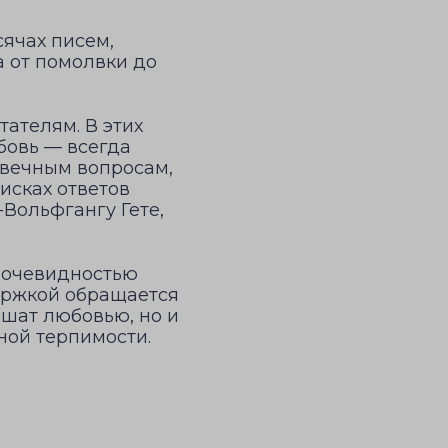
сячах писем,
а от помолвки до
ателям. В этих
бовь — всегда
 вечным вопросам,
исках ответов
Вольфгангу Гете,
й очевидностью
ержкой обращается
дышат любовью, но и
зной терпимости.