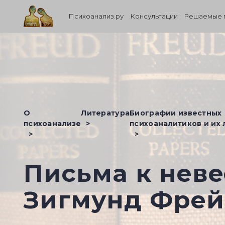
Психоанализ.ру
Консультации
Решаемые 
О
Литература
Биографии известных
психоанализе
психоаналитиков и их
Письма к неве
Зигмунд Фре