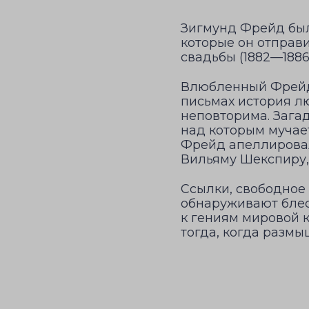
Зигмунд Фрейд был.
которые он отправи
свадьбы (1882—1886
Влюбленный Фрейд 
письмах история л
неповторима. Загад
над которым мучает
Фрейд апеллировал
Вильяму Шекспиру,
Ссылки, свободное
обнаруживают бле
к гениям мировой к
тогда, когда размы