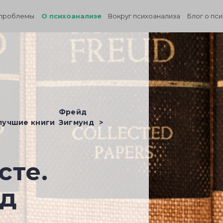
проблемы
О психоанализе
Вокруг психоанализа
Блог о пс
Фрейд
 лучшие книги
Зигмунд
сте.
йд