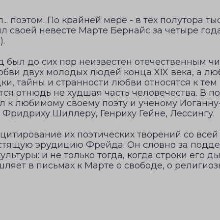
.. поэтом. По крайней мере - в тех полутора ты
л своей невесте Марте Бернайс за четыре год
).
был до сих пор неизвестен отечественным чит
юбви двух молодых людей конца XIX века, а лю
ки, тайны и странности любви относятся к тем
ся отнюдь не худшая часть человечества. В по
 к любимому своему поэту и ученому Иоганну-
 Фридриху Шиллеру, Генриху Гейне, Лессингу.
 цитирование их поэтических творений со все
стящую эрудицию Фрейда. Он словно за подд
ультуры: и не только тогда, когда строки его 
шляет в письмах к Марте о свободе, о религио