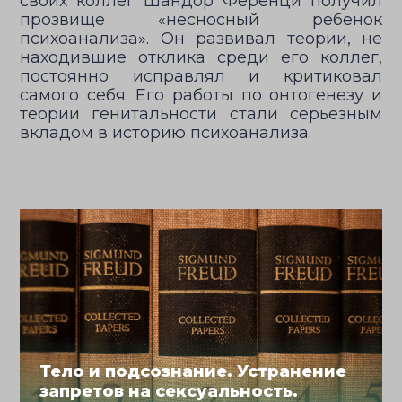
своих коллег Шандор Ференци получил
прозвище «несносный ребенок
психоанализа». Он развивал теории, не
находившие отклика среди его коллег,
постоянно исправлял и критиковал
самого себя. Его работы по онтогенезу и
теории генитальности стали серьезным
вкладом в историю психоанализа.
Тело и подсознание. Устранение
запретов на сексуальность.