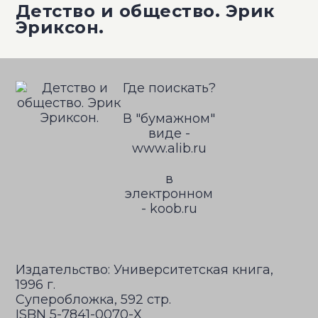
Детство и общество. Эрик
Эриксон.
Где поискать?
В "бумажном"
виде -
www.alib.ru
в
электронном
- koob.ru
Издательство: Университетская книга,
1996 г.
Суперобложка, 592 стр.
ISBN 5-7841-0070-Х