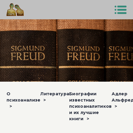
О
Литература
Биографии
Адлер
психоанализе
известных
Альфре
психоаналитиков
и их лучшие
книги