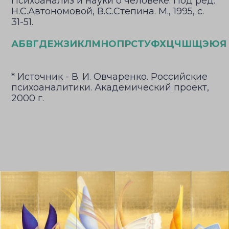
Психоанализ и науки о человеке. Под ред.
Н.С.Автономовой, В.С.Степина. М., 1995, с.
31-51.
А
Б
В
Г
Д
Е
Ж
З
И
К
Л
М
Н
О
П
Р
С
Т
У
Ф
Х
Ц
Ч
Ш
Щ
Э
Ю
Я
* Источник - В. И. Овчаренко. Российские
психоаналитики. Академический проект,
2000 г.