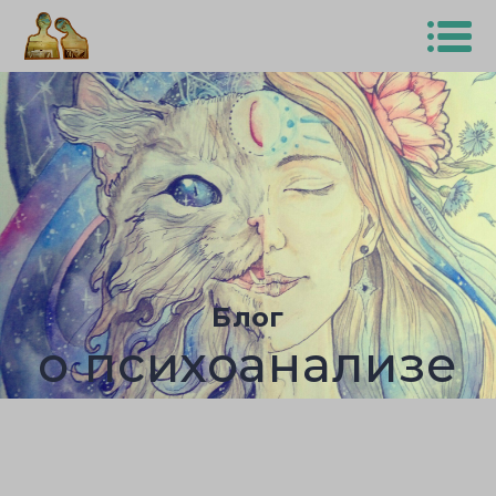
Блог
о психоанализе