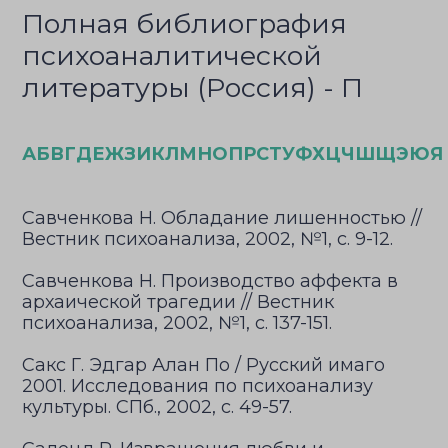
Полная библиография
психоаналитической
литературы (Россия) - П
А
Б
В
Г
Д
Е
Ж
З
И
К
Л
М
Н
О
П
Р
С
Т
У
Ф
Х
Ц
Ч
Ш
Щ
Э
Ю
Я
Савченкова Н. Обладание лишенностью //
Вестник психоанализа, 2002, №1, с. 9-12.
Савченкова Н. Производство аффекта в
архаической трагедии // Вестник
психоанализа, 2002, №1, с. 137-151.
Сакс Г. Эдгар Алан По / Русский имаго
2001. Исследования по психоанализу
культуры. СПб., 2002, с. 49-57.